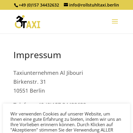
+49 (0)157 34432632
info@rollstuhltaxi.berlin
Impressum
Taxiunternehmen Al Jibouri
Birkenstr. 31
10551 Berlin
Telefon: +49 (0)157 34432632
E-Mail: info@rollstuhltaxi.berlin
Wir verwenden Cookies auf unserer Website, um
Ihnen eine gute Erfahrung zu bieten, indem wir uns an
Umsatzsteuer-Identifikationsnummer
Ihre Vorlieben erinnern können. Durch Klicken auf
"Akzeptieren" stimmen Sie der Verwendung ALLER
gem. § 27a UStG: DE 262229666