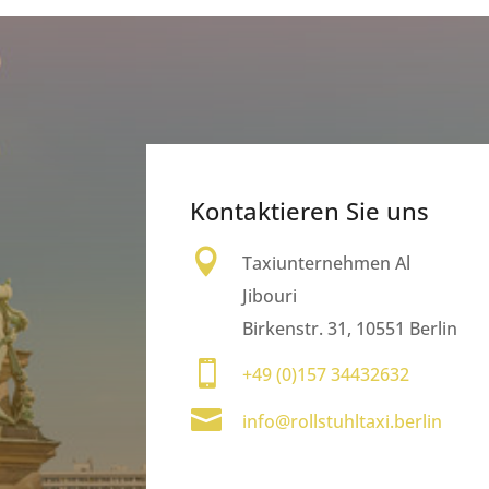
Kontaktieren Sie uns

Taxiunternehmen Al
Jibouri
Birkenstr. 31,
10551 Berlin

+49 (0)157 34432632

info@rollstuhltaxi.berlin